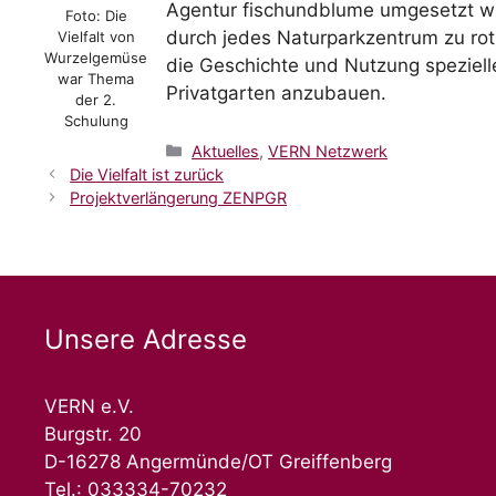
Agentur fischundblume umgesetzt wir
Foto: Die
durch jedes Naturparkzentrum zu ro
Vielfalt von
Wurzelgemüse
die Geschichte und Nutzung speziell
war Thema
Privatgarten anzubauen.
der 2.
Schulung
Aktuelles
,
VERN Netzwerk
Die Vielfalt ist zurück
Projektverlängerung ZENPGR
Unsere Adresse
VERN e.V.
Burgstr. 20
D-16278 Angermünde/OT Greiffenberg
Tel.: 033334-70232