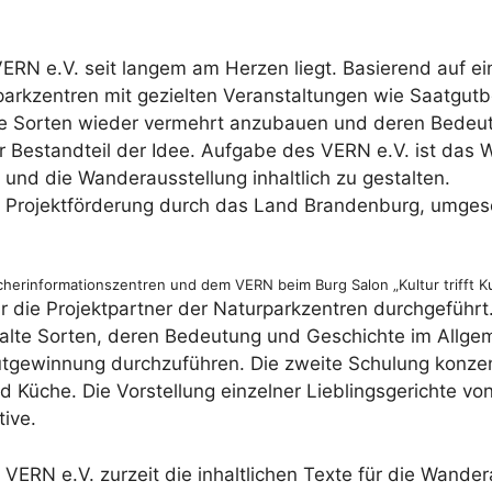
ERN e.V. seit langem am Herzen liegt. Basierend auf ei
rkzentren mit gezielten Veranstaltungen wie Saatgutbör
te Sorten wieder vermehrt anzubauen und deren Bedeut
er Bestandteil der Idee. Aufgabe des VERN e.V. ist das
n und die Wanderausstellung inhaltlich zu gestalten.
r Projektförderung durch das Land Brandenburg, umgeset
rinformationszentren und dem VERN beim Burg Salon „Kultur trifft Kuli
 die Projektpartner der Naturparkzentren durchgeführt
um alte Sorten, deren Bedeutung und Geschichte im Allg
tgewinnung durchzuführen. Die zweite Schulung konze
 Küche. Die Vorstellung einzelner Lieblingsgerichte von 
ive.
r VERN e.V. zurzeit die inhaltlichen Texte für die Wande