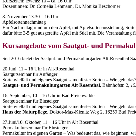
Kurszeiten: jeweils: 10 – ca. 16 Uhr
Dozentinnen: Dr. Cornelia Lehmann, Dr. Monika Beschorner
8. November 13.30 – 16 Uhr
Apfelsortennachmittag
Ein Nachmittag rund um den Apfel, mit Apfelsortenausstellung, So
dafür bitte 3-5 gut ausgereifte Äpfel mit Stiel mit. Die Veranstaltu
Kursangebote vom Saatgut- und Permakult
Seit 2016 bietet der Saatgut- und Permakulturgarten Alt-Rosenthal Sa
20.Juni, 11 – 16 Uhr in Alt-Rosenthal
Saatgutseminar für Anfänger
Sortenvielfalt und eigenes Saatgut samenfester Sorten – Wie geht das
Saatgut- und Permakulturgarten Alt-Rosenthal
, Bahnhofstr. 2,
15
16. September, 10 – 16 Uhr in Bad Freienwalde
Saatgutseminar für Einsteiger
Sortenvielfalt und eigenes Saatgut samenfester Sorten – Wie geht das
Haus der Naturpflege
, Doktor-Max-Kienitz Weg 2, 16259 Bad Fre
27.Juni/10. Oktober, 11 – 16 Uhr in Alt-Rosenthal
Permakulturseminar für Einsteiger
Permakultur im eigenen Garten – Was bedeutet das, wie beginnen, w