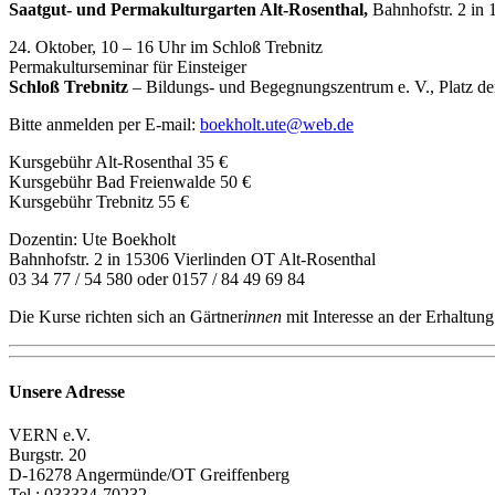
Saatgut- und Permakulturgarten Alt-Rosenthal,
Bahnhofstr. 2 in 
24. Oktober, 10 – 16 Uhr im Schloß Trebnitz
Permakulturseminar für Einsteiger
Schloß Trebnitz
– Bildungs- und Begegnungszentrum e. V., Platz d
Bitte anmelden per E-mail:
boekholt.ute@web.de
Kursgebühr Alt-Rosenthal 35 €
Kursgebühr Bad Freienwalde 50 €
Kursgebühr Trebnitz 55 €
Dozentin: Ute Boekholt
Bahnhofstr. 2 in 15306 Vierlinden OT Alt-Rosenthal
03 34 77 / 54 580 oder 0157 / 84 49 69 84
Die Kurse richten sich an Gärtner
innen
mit Interesse an der Erhaltung
Unsere Adresse
VERN e.V.
Burgstr. 20
D-16278 Angermünde/OT Greiffenberg
Tel.: 033334-70232