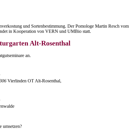
rtenverkostung und Sortenbestimmung. Der Pomologe Martin Resch vom
ng findet in Kooperation von VERN und UMBio statt.
urgarten Alt-Rosenthal
atgutseminare an.
?
306
Vierlinden OT Alt-Rosenthal,
?
ienwalde
ie umsetzen?