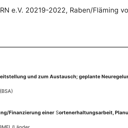
RN e.V. 20219-2022, Raben/Fläming von
reitstellung und zum Austausch; geplante Neuregel
 (BSA)
ung/Finanzierung einer
S
ortenerhaltungsarbeit, Pla
E/BMEL/Länder