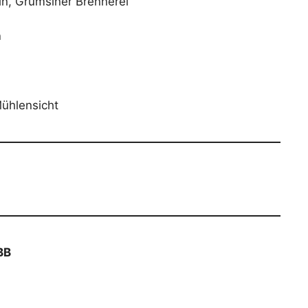
in, Grumsiner Brennerei
n
ühlensicht
BB