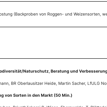
rkostung (Backproben von Roggen- und Weizensorten, w
f Biodiversität/Naturschutz, Beratung und Verbesser
mann, BR Oberlausitzer Heide, Martin Sacher, LfULG N
g von Sorten in den Markt (50 Min.)