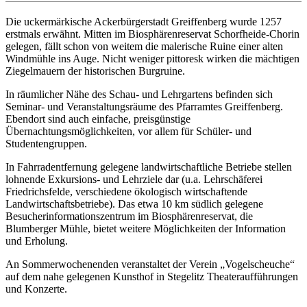
Die uckermärkische Ackerbürgerstadt Greiffenberg wurde 1257
erstmals erwähnt. Mitten im Biosphärenreservat Schorfheide-Chorin
gelegen, fällt schon von weitem die malerische Ruine einer alten
Windmühle ins Auge. Nicht weniger pittoresk wirken die mächtigen
Ziegelmauern der historischen Burgruine.
In räumlicher Nähe des Schau- und Lehrgartens befinden sich
Seminar- und Veranstaltungsräume des Pfarramtes Greiffenberg.
Ebendort sind auch einfache, preisgünstige
Übernachtungsmöglichkeiten, vor allem für Schüler- und
Studentengruppen.
In Fahrradentfernung gelegene landwirtschaftliche Betriebe stellen
lohnende Exkursions- und Lehrziele dar (u.a. Lehrschäferei
Friedrichsfelde, verschiedene ökologisch wirtschaftende
Landwirtschaftsbetriebe). Das etwa 10 km südlich gelegene
Besucherinformationszentrum im Biosphärenreservat, die
Blumberger Mühle, bietet weitere Möglichkeiten der Information
und Erholung.
An Sommerwochenenden veranstaltet der Verein „Vogelscheuche“
auf dem nahe gelegenen Kunsthof in Stegelitz Theateraufführungen
und Konzerte.