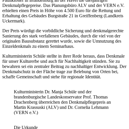
Paulikloster in Brandenburg an der Havel die diesjährigen
Denkmalpflegepreise. Das Planungsbüro ALV und der VERN e.V.
erhielten einen Preis in Höhe von 4.500 Euro für die Rettung und
Erhaltung des Gebäudes Burgstraße 21 in Greiffenberg (Landkreis
Uckermark).
Der Preis würdigt die vorbildliche Sicherung und denkmalgerechte
Sanierung des stark verfallenen Gebäudes, durch die viel von der
originalen Bausubstanz gerettet wurde, sowie die Umnutzung des
Einzeldenkmals zu einem Seminarhaus.
Kulturministerin Schüle stellte in ihrer Rede heraus, dass Denkmale
für unser Kulturerbe und auch für Nachhaltigkeit stünden. Sie zu
bewahren sei ein zentraler Beitrag zu nachhaltiger Entwicklung. Der
Denkmalschutz in der Fläche trage zur Belebung von Orten bei,
schaffe Gemeinschaft und stehe für regionale Identität.
Kulturministerin Dr. Manja Schüle und der
brandenburgische Landeskonservator Prof. Thomas
Drachenberg überreichen den Denkmalpflegepreis an
Martin Krassuski (ALV) und Dr. Cornelia Lehmann
(VERN e.V.)
Die Urkunde