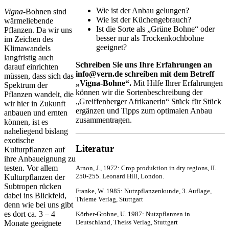
Wie ist der Anbau gelungen?
Vigna
-Bohnen sind
Wie ist der Küchengebrauch?
wärmeliebende
Ist die Sorte als „Grüne Bohne“ oder
Pflanzen. Da wir uns
besser nur als Trockenkochbohne
im Zeichen des
geeignet?
Klimawandels
langfristig auch
Schreiben Sie uns Ihre Erfahrungen an
darauf einrichten
info@vern.de schreiben mit dem Betreff
müssen, dass sich das
„Vigna-Bohne“.
Mit Hilfe Ihrer Erfahrungen
Spektrum der
können wir die Sortenbeschreibung der
Pflanzen wandelt, die
„Greiffenberger Afrikanerin“ Stück für Stück
wir hier in Zukunft
ergänzen und Tipps zum optimalen Anbau
anbauen und ernten
zusammentragen.
können, ist es
naheliegend bislang
exotische
Literatur
Kulturpflanzen auf
ihre Anbaueignung zu
testen. Vor allem
Arnon, J., 1972: Crop produktion in dry regions, II.
250-255. Leonard Hill, London.
Kulturpflanzen der
Subtropen rücken
Franke, W. 1985: Nutzpflanzenkunde, 3. Auflage,
dabei ins Blickfeld,
Thieme Verlag, Stuttgart
denn wie bei uns gibt
es dort ca. 3 – 4
Körber-Grohne, U. 1987: Nutzpflanzen in
Deutschland, Theiss Verlag, Stuttgart
Monate geeignete