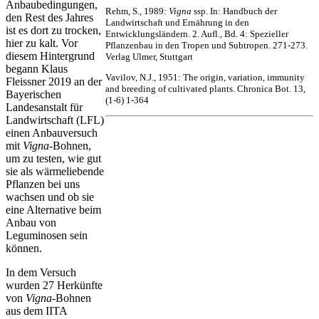
Anbaubedingungen,
Rehm, S., 1989:
Vigna
ssp. In: Handbuch der
den Rest des Jahres
Landwirtschaft und Ernährung in den
ist es dort zu trocken,
Entwicklungsländern. 2. Aufl., Bd. 4: Spezieller
hier zu kalt. Vor
Pflanzenbau in den Tropen und Subtropen. 271-273.
diesem Hintergrund
Verlag Ulmer, Stuttgart
begann Klaus
Vavilov, N.J., 1951: The origin, variation, immunity
Fleissner 2019 an der
and breeding of cultivated plants. Chronica Bot. 13,
Bayerischen
(1-6) 1-364
Landesanstalt für
Landwirtschaft (LFL)
einen Anbauversuch
mit
Vigna
-Bohnen,
um zu testen, wie gut
sie als wärmeliebende
Pflanzen bei uns
wachsen und ob sie
eine Alternative beim
Anbau von
Leguminosen sein
können.
In dem Versuch
wurden 27 Herkünfte
von
Vigna
-Bohnen
aus dem IITA