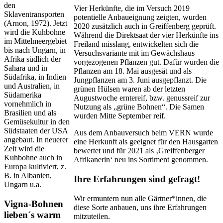
den
Vier Herkünfte, die im Versuch 2019
Sklaventransporten
potentielle Anbaueignung zeigten, wurden
(Arnon, 1972). Jetzt
2020 zusätzlich auch in Greiffenberg geprüft.
wird die Kuhbohne
Während die Direktsaat der vier Herkünfte ins
im Mittelmeergebiet
Freiland misslang, entwickelten sich die
bis nach Ungarn, in
Versuchsvariante mit im Gewächshaus
Afrika südlich der
vorgezogenen Pflanzen gut. Dafür wurden die
Sahara und in
Pflanzen am 18. Mai ausgesät und als
Südafrika, in Indien
Jungpflanzen am 3. Juni ausgepflanzt. Die
und Australien, in
grünen Hülsen waren ab der letzten
Südamerika
Augustwoche erntereif, bzw. genussreif zur
vornehmlich in
Nutzung als „grüne Bohnen“. Die Samen
Brasilien und als
wurden Mitte September reif.
Gemüsekultur in den
Südstaaten der USA
Aus dem Anbauversuch beim VERN wurde
angebaut. In neuerer
eine Herkunft als geeignet für den Hausgarten
Zeit wird die
bewertet und für 2021 als ‚Greiffenberger
Kuhbohne auch in
Afrikanerin‘ neu ins Sortiment genommen.
Europa kultiviert, z.
B. in Albanien,
Ihre Erfahrungen sind gefragt!
Ungarn u.a.
Wir ermuntern nun alle Gärtner*innen, die
Vigna-Bohnen
diese Sorte anbauen, uns ihre Erfahrungen
lieben´s warm
mitzuteilen.